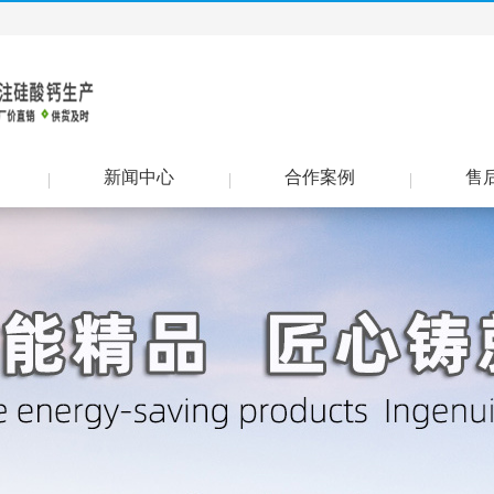
新闻中心
合作案例
售